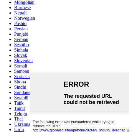
Mongolian
Burmese
Nepali
Norwegian
Pashto
Persian
Punjabi
Serbian
Sesotho
Sinhala
Slovak
Slovenian
Somali
Samoan
Scots Gaelic
Shona
Sindhi
Sundanese
Swahili
Tajik
Tamil
Telugu
Thai
Ukrainian
Urdu