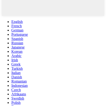
English
French
German
Portuguese
Spanish
Russian
Japanese
Korean
Arabic
Irish
Greek
Turkish
Italian
Danish
Romanian
Indonesian
Czech
Afrikaans
Swedish
Polish