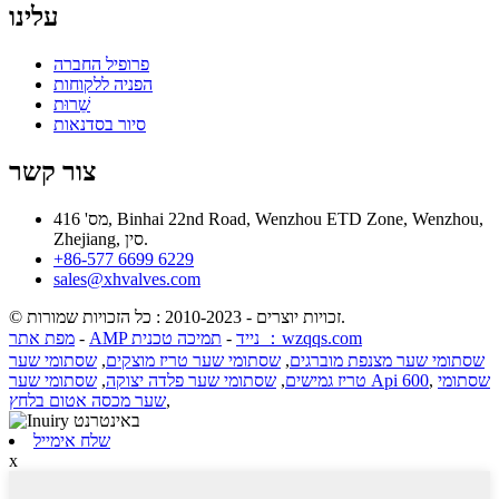
עלינו
פרופיל החברה
הפניה ללקוחות
שֵׁרוּת
סיור בסדנאות
צור קשר
מס' 416, Binhai 22nd Road, Wenzhou ETD Zone, Wenzhou,
Zhejiang, סין.
+86-577 6699 6229
sales@xhvalves.com
© זכויות יוצרים - 2010-2023 : כל הזכויות שמורות.
תמיכה טכנית ：wzqqs.com
AMP נייד
-
-
מפת אתר
שסתומי שער מצנפת מוברגים
,
שסתומי שער טריז מוצקים
,
שסתומי שער
שסתומי
,
שסתומי שער Api 600
טריז גמישים
,
שסתומי שער פלדה יצוקה
,
,
שער מכסה אטום בלחץ
שלח אימייל
x