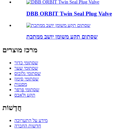
DBB ORBIT Twin Seal Plug Valve
שסתום תקע משומן יושב ממתכת
מרכז מוצרים
שסתומי כדור
שסתומי שער
שסתומי גלובוס
שסתומי סימון
מסננות
שסתומי פרפר
תקע ולאבס
חֲדָשׁוֹת
מידע על התערוכה
חדשות החברה