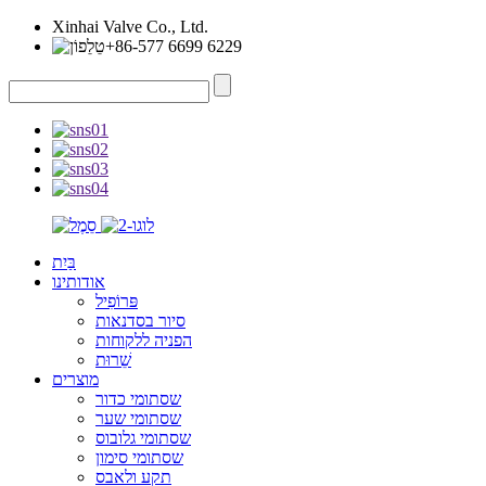
Xinhai Valve Co., Ltd.
+86-577 6699 6229
בַּיִת
אודותינו
פּרוֹפִיל
סיור בסדנאות
הפניה ללקוחות
שֵׁרוּת
מוצרים
שסתומי כדור
שסתומי שער
שסתומי גלובוס
שסתומי סימון
תקע ולאבס