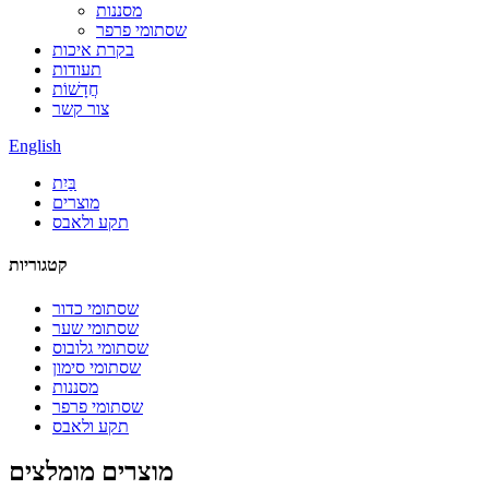
מסננות
שסתומי פרפר
בקרת איכות
תעודות
חֲדָשׁוֹת
צור קשר
English
בַּיִת
מוצרים
תקע ולאבס
קטגוריות
שסתומי כדור
שסתומי שער
שסתומי גלובוס
שסתומי סימון
מסננות
שסתומי פרפר
תקע ולאבס
מוצרים מומלצים