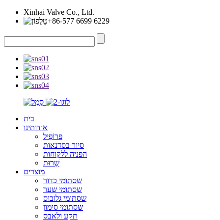
Xinhai Valve Co., Ltd.
+86-577 6699 6229
בַּיִת
אודותינו
פּרוֹפִיל
סיור בסדנאות
הפניה ללקוחות
שֵׁרוּת
מוצרים
שסתומי כדור
שסתומי שער
שסתומי גלובוס
שסתומי סימון
תקע ולאבס