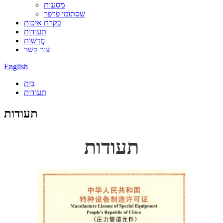
מסננות
שסתומי פרפר
בקרת איכות
תעודות
חֲדָשׁוֹת
צור קשר
English
בַּיִת
תעודות
תעודות
תעודות